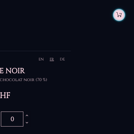
EN
FR
DE
E NOIR
 chocolat noir (70 %)
CHF