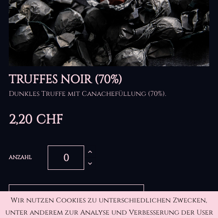
TRUFFES NOIR (70%)
Dunkles Truffe mit Canachefüllung (70%).
2,20 CHF
ANZAHL
IN DEN WARENKORB LEGEN
Wir nutzen Cookies zu unterschiedlichen Zwecken,
unter anderem zur Analyse und Verbesserung der User