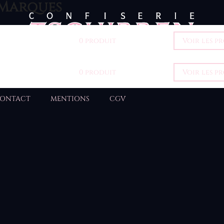
Marques
0 produit
Voir les p
0 produit
Voir les p
ONTACT
MENTIONS
CGV