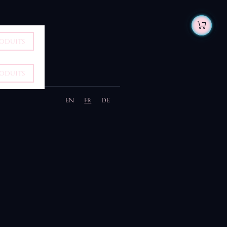
roduits
roduits
EN
FR
DE