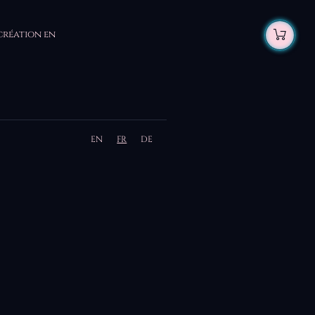
 création en
EN
FR
DE