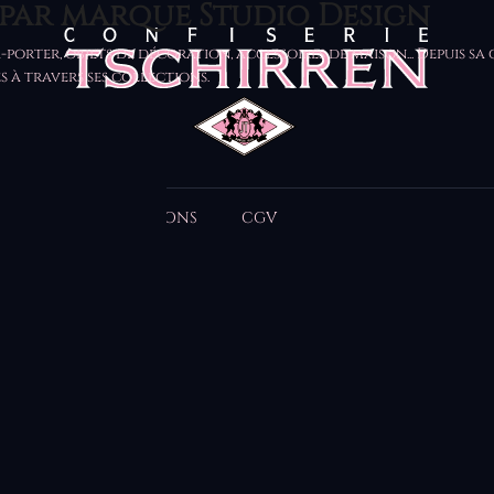
s par marque Studio Design
porter, objets de décoration, accessoires de maison... Depuis sa
s à travers ses collections.
ONTACT
MENTIONS
CGV