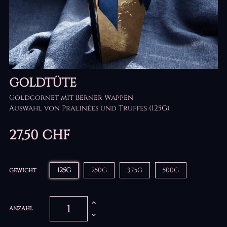
GOLDTÜTE
Goldcornet mit Berner Wappen
Auswahl von Pralinées und Truffes (125G)
27,50 CHF
125G
250G
375G
500G
GEWICHT
ANZAHL